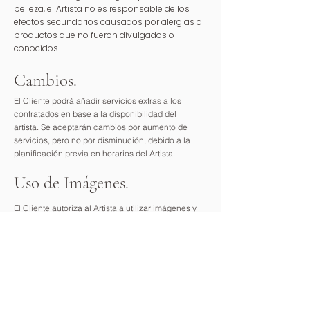
belleza, el Artista no es responsable de los
efectos secundarios causados por alergias a
productos que no fueron divulgados o
conocidos.
Cambios.
El Cliente podrá añadir servicios extras a los
contratados en base a la disponibilidad del
artista. Se aceptarán cambios por aumento de
servicios, pero no por disminución, debido a la
planificación previa en horarios del Artista.
Uso de Imágenes.
El Cliente autoriza al Artista a utilizar imágenes y
fotografías del antes y después de los servicios
de peinado y maquillaje
prestados en la boda/evento para su uso en las
redes sociales, publicidad y promoción del
trabajo del Artista a menos que el Cliente indique
lo contrario.